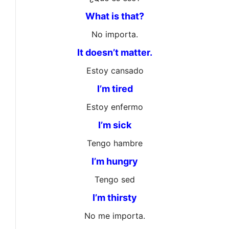
What is that?
No importa.
It doesn’t matter.
Estoy cansado
I’m tired
Estoy enfermo
I’m sick
Tengo hambre
I’m hungry
Tengo sed
I’m thirsty
No me importa.