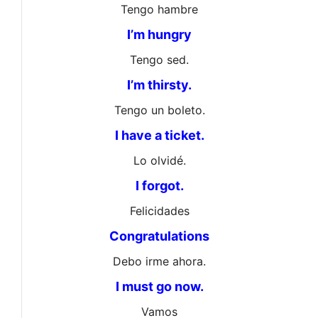
Tengo hambre
I’m hungry
Tengo sed.
I’m thirsty.
Tengo un boleto.
I have a ticket.
Lo olvidé.
I forgot.
Felicidades
Congratulations
Debo irme ahora.
I must go now.
Vamos