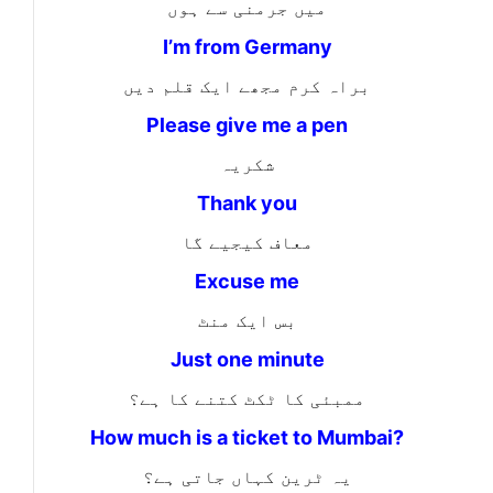
میں جرمنی سے ہوں
I’m from Germany
براہ کرم مجھے ایک قلم دیں
Please give me a pen
شکریہ
Thank you
معاف کیجیے گا
Excuse me
بس ایک منٹ
Just one minute
ممبئی کا ٹکٹ کتنے کا ہے؟
How much is a ticket to Mumbai?
یہ ٹرین کہاں جاتی ہے؟