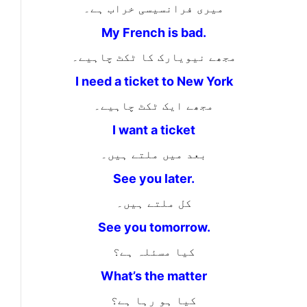
میری فرانسیسی خراب ہے۔
My French is bad.
مجھے نیویارک کا ٹکٹ چاہیے۔
I need a ticket to New York
مجھے ایک ٹکٹ چاہیے۔
I want a ticket
بعد میں ملتے ہیں۔
See you later.
کل ملتے ہیں۔
See you tomorrow.
کیا مسئلہ ہے؟
What’s the matter
کیا ہو رہا ہے؟