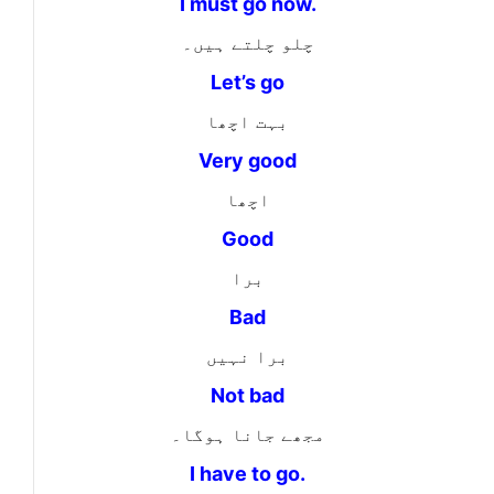
I must go now.
چلو چلتے ہیں۔
Let’s go
بہت اچھا
Very good
اچھا
Good
برا
Bad
برا نہیں
Not bad
مجھے جانا ہوگا۔
I have to go.