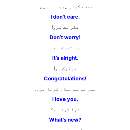
مجھے کوئی پرواہ نہیں۔
I don’t care.
فکر مت کرو!
Don’t worry!
یہ ٹھیک ہے۔
It’s alright.
مبارک ہو!
Congratulations!
میں تم سے پیار کرتا ہوں۔
I love you.
نیا کیا ہے؟
What’s new?