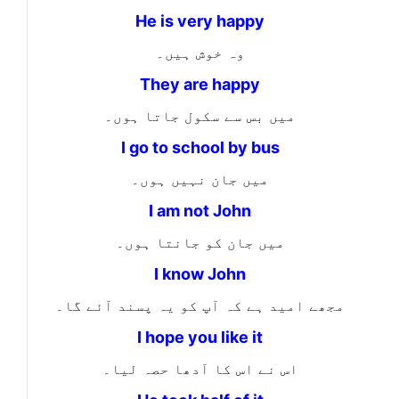
He is very happy
وہ خوش ہیں۔
They are happy
میں بس سے سکول جاتا ہوں۔
I go to school by bus
میں جان نہیں ہوں۔
I am not John
میں جان کو جانتا ہوں۔
I know John
مجھے امید ہے کہ آپ کو یہ پسند آئے گا۔
I hope you like it
اس نے اس کا آدھا حصہ لیا۔