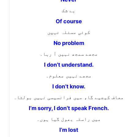
بے شک
Of course
کوئی مسئلہ نہیں
No problem
مجھے سمجھ نہیں آ رہا۔
I don’t understand.
مجھے نہیں معلوم۔
I don’t know.
معاف کیجیے گا، میں فرانسیسی نہیں بولتا۔
I’m sorry, I don’t speak French.
میں راستہ بھول گیا ہوں۔
I’m lost