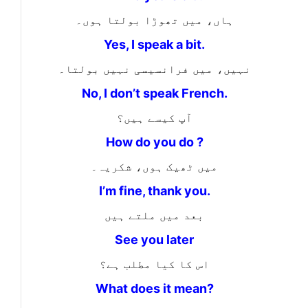
ہاں، میں تھوڑا بولتا ہوں۔
Yes, I speak a bit.
نہیں، میں فرانسیسی نہیں بولتا۔
No, I don’t speak French.
آپ کیسے ہیں؟
How do you do ?
میں ٹھیک ہوں، شکریہ۔
I’m fine, thank you.
بعد میں ملتے ہیں
See you later
اس کا کیا مطلب ہے؟
What does it mean?