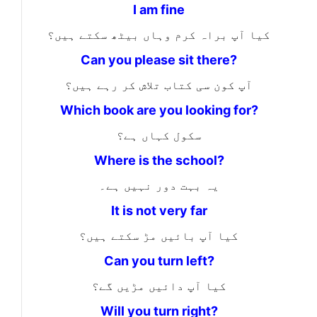
I am fine
کیا آپ براہ کرم وہاں بیٹھ سکتے ہیں؟
Can you please sit there?
آپ کون سی کتاب تلاش کر رہے ہیں؟
Which book are you looking for?
سکول کہاں ہے؟
Where is the school?
یہ بہت دور نہیں ہے۔
It is not very far
کیا آپ بائیں مڑ سکتے ہیں؟
Can you turn left?
کیا آپ دائیں مڑیں گے؟
Will you turn right?