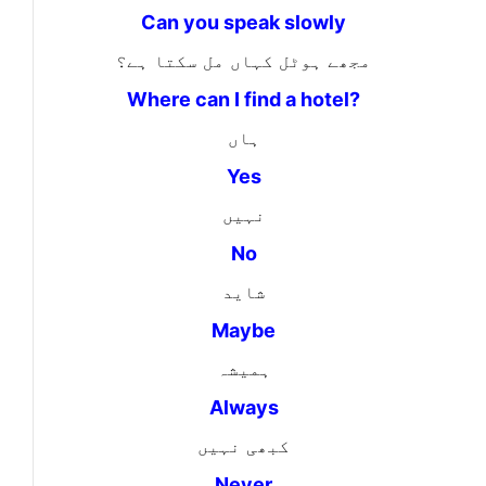
Can you speak slowly
مجھے ہوٹل کہاں مل سکتا ہے؟
Where can I find a hotel?
ہاں
Yes
نہیں
No
شاید
Maybe
ہمیشہ
Always
کبھی نہیں
Never